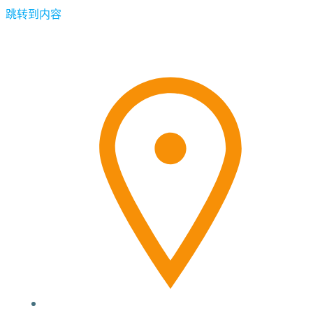
跳转到内容