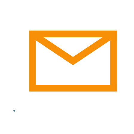
ouluzhuce@yoursite.com
百事3--百事3注册（平台招商服务