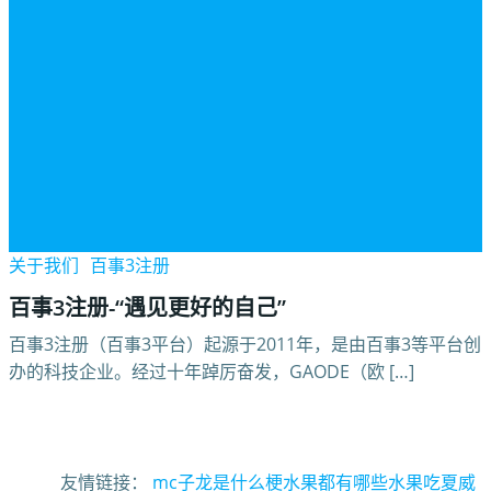
关于我们
百事3注册
百事3注册-“遇见更好的自己”
百事3注册（百事3平台）起源于2011年，是由百事3等平台创
办的科技企业。经过十年踔厉奋发，GAODE（欧 […]
友情链接：
mc子龙是什么梗
水果都有哪些水果
吃夏威