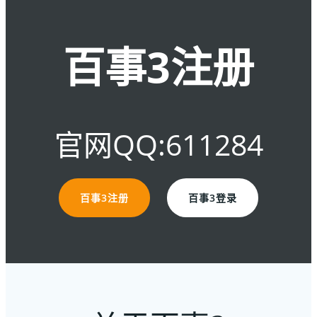
百事3注册
官网QQ:611284
百事3注册
百事3登录