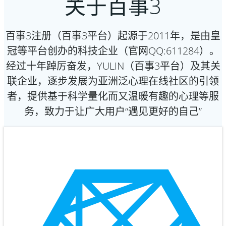
关于百事3
百事3注册（百事3平台）起源于2011年，是由皇
冠等平台创办的科技企业（官网QQ:611284）。
经过十年踔厉奋发，YULIN（百事3平台）及其关
联企业，逐步发展为亚洲泛心理在线社区的引领
者，提供基于科学量化而又温暖有趣的心理等服
务，致力于让广大用户“遇见更好的自己”