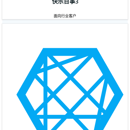
快乐百事3
面向行业客户