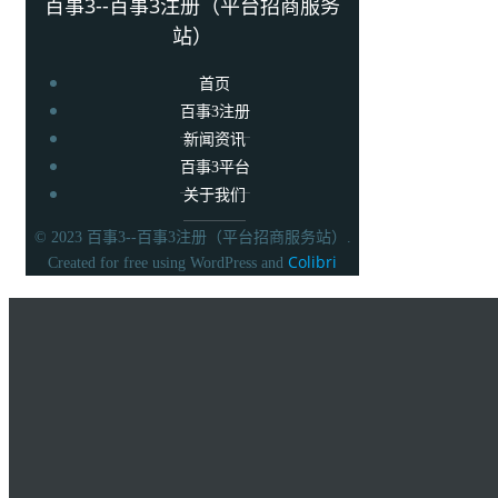
百事3--百事3注册（平台招商服务
站）
首页
百事3注册
新闻资讯
百事3平台
关于我们
© 2023 百事3--百事3注册（平台招商服务站）.
Colibri
Created for free using WordPress and