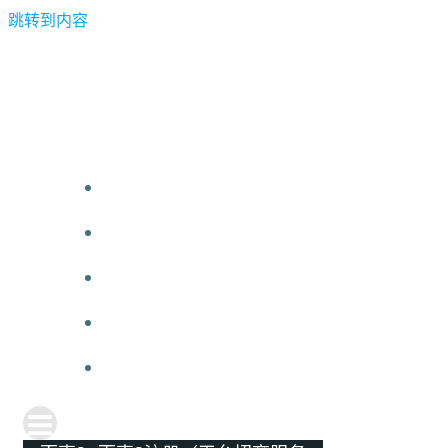
跳转到内容